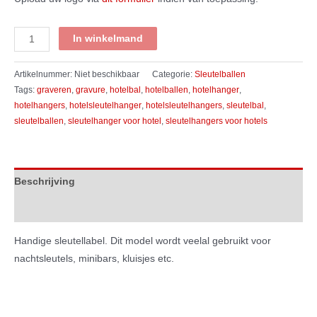
Excelsior
In winkelmand
aantal
Artikelnummer:
Niet beschikbaar
Categorie:
Sleutelballen
Tags:
graveren
,
gravure
,
hotelbal
,
hotelballen
,
hotelhanger
,
hotelhangers
,
hotelsleutelhanger
,
hotelsleutelhangers
,
sleutelbal
,
sleutelballen
,
sleutelhanger voor hotel
,
sleutelhangers voor hotels
Beschrijving
Extra informatie
Handige sleutellabel. Dit model wordt veelal gebruikt voor
nachtsleutels, minibars, kluisjes etc.