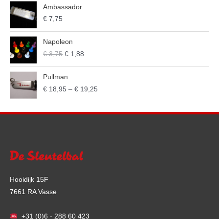
Ambassador
€
7,75
Napoleon
€
3,75
€
1,88
Pullman
€
18,95
–
€
19,25
Hooidijk 15F
7661 RA Vasse
+31 (0)6 - 288 60 423