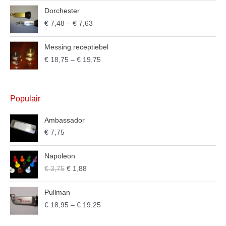
Dorchester
€
7,48
–
€
7,63
Messing receptiebel
€
18,75
–
€
19,75
Populair
Ambassador
€
7,75
Napoleon
€
3,75
€
1,88
Pullman
€
18,95
–
€
19,25