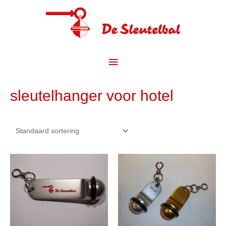
Spring
naar
de
content
Hoofdmenu
sleutelhanger voor hotel