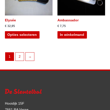
Elysée
Ambassador
€
32,95
€
7,75
Opties selecteren
In winkelmand
1
2
→
Hooidijk 15F
7661 RA Vasse