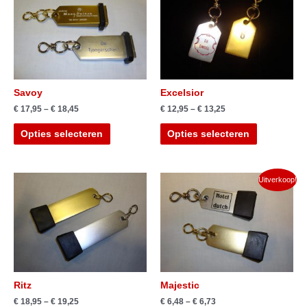
Savoy
Excelsior
€
17,95
–
€
18,45
€
12,95
–
€
13,25
Opties selecteren
Opties selecteren
Uitverkoop!
Ritz
Majestic
€
18,95
–
€
19,25
€
6,48
–
€
6,73