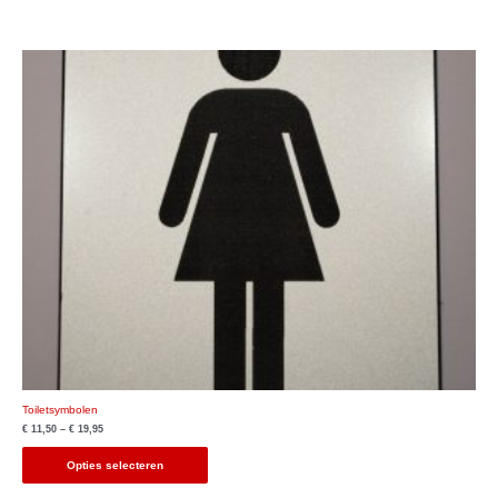
Toiletsymbolen
€
11,50
–
€
19,95
Opties selecteren