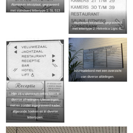
Aluminium tekstplaat, gegraveerd
met standaard lettertype 1: SL 513
Aero.
Aluminium tekstplaat, gegraveerd
met lettertype 2: Helvetica Light 4L.
Informatiebord met een overzicht
van diverse afdelingen.
Hier zit u aluminium tekstplaten in
diverse afmetingen. Uitvoeringen:
met en zonder ingegraveerd kader,
afgeronde hoeken en in diverse
lettertypen.