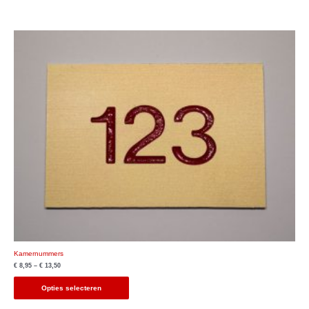
Kamernummers
€
8,95
–
€
13,50
Opties selecteren