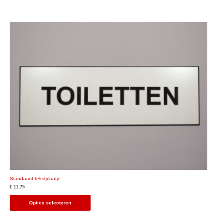
Standaard tekstplaatje
€
11,75
Opties selecteren