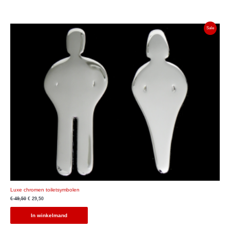
Product
Sale
In
De
Uitverko
Luxe chromen toiletsymbolen
€
49,50
€
29,50
In winkelmand