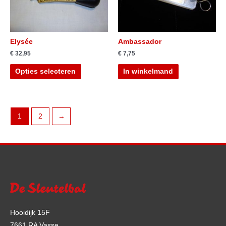
Elysée
Ambassador
€
32,95
€
7,75
Opties selecteren
In winkelmand
1
2
→
Hooidijk 15F
7661 RA Vasse