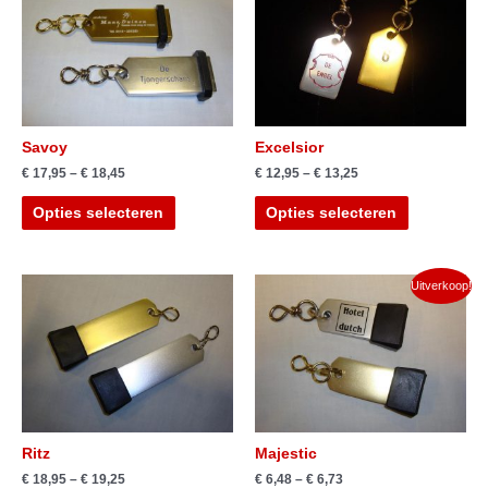
Savoy
Excelsior
€
17,95
–
€
18,45
€
12,95
–
€
13,25
Opties selecteren
Opties selecteren
Uitverkoop!
Ritz
Majestic
€
18,95
–
€
19,25
€
6,48
–
€
6,73