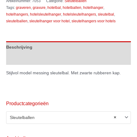
Artikelnummer:
7053
Categorie:
Sleutelballen
Tags:
graveren
,
gravure
,
hotelbal
,
hotelballen
,
hotelhanger
,
hotelhangers
,
hotelsleutelhanger
,
hotelsleutelhangers
,
sleutelbal
,
sleutelballen
,
sleutelhanger voor hotel
,
sleutelhangers voor hotels
Beschrijving
Extra informatie
Stijlvol model messing sleutelbal. Met zwarte rubberen kap.
Productcategorieën
Sleutelballen
×