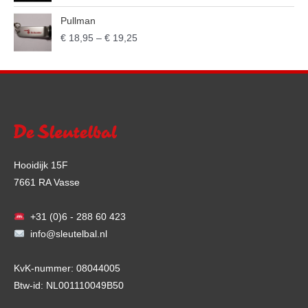
Pullman
€
18,95
–
€
19,25
Hooidijk 15F
7661 RA Vasse
+31 (0)6 - 288 60 423
info@sleutelbal.nl
KvK-nummer: 08044005
Btw-id: NL001110049B50