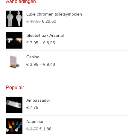
Aanbiedingen
Luxe chromen toiletsymbolen
€
49,50
€
29,50
Sleutelhaak Arsenal
€
7,95
–
€
8,95
Casino
€
3,95
–
€
9,48
Populair
Ambassador
€
7,75
Napoleon
€
3,75
€
1,88