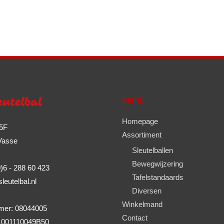
Menu
Homepage
15F
Assortiment
Vasse
Sleutelballen
Bewegwijzering
)6 - 288 60 423
Tafelstandaards
eutelbal.nl
Diversen
Winkelmand
er: 08044005
Contact
NL001110049B50