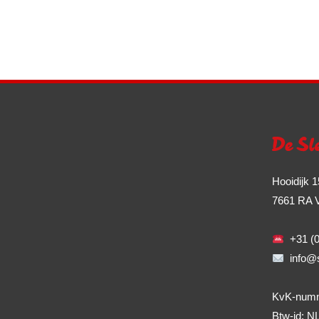
Hooidijk 
7661 RA 
+31 (0
info@sl
KvK-numm
Btw-id: 