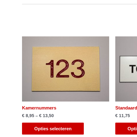
Kamernummers
Standaard 
€
8,95
–
€
13,50
€
11,75
Opties selecteren
Opti