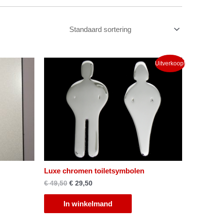
Uitverkoop!
Luxe chromen toiletsymbolen
€
49,50
€
29,50
In winkelmand